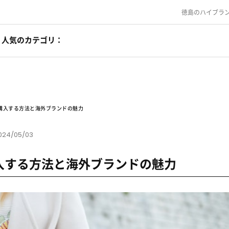
ly
. Translation loading for the
domain was triggered too early. This 
acf
see
Debugging in WordPress
for more information. (This message was a
徳島のハイブラ
led
incorrectly
. Translation loading for the
wordpress-popular-post
oaded at the
action or later. Please see
Debugging in WordPress
for
init
人気のカテゴリ：
購入する方法と海外ブランドの魅力
024/05/03
入する方法と海外ブランドの魅力