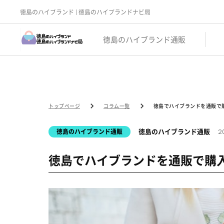
Notice: Function _load_textdomain_just_in_time was called
incorrect
early. Translations should be loaded at the
action or later. Please 
init
徳島のハイブランド | 徳島のハイブランドナビ局
on line 6170 Notice: Function _load_textdomain_just_in_time was cal
code in the plugin or theme running too early. Translations should be l
/var/www/html/wp-includes/functions.php on line 6170
徳島のハイブランド通販
トップページ
コラム一覧
徳島でハイブランドを通販で
2
徳島のハイブランド通販
徳島のハイブランド通販
徳島でハイブランドを通販で購