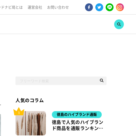
is usually an indicator for some code in the plugin or theme running too
dded in version 6.7.0.) in /var/www/html/wp-includes/functions.php
ンドナビ局とは
運営会社
お問い合わせ
domain was triggered too early. This is usually an indicator for some
s
 more information. (This message was added in version 6.7.0.) in
人気のコラム
徳島のハイブランド通販
徳島で人気のハイブラン
ド商品を通販ランキング
でチェック！